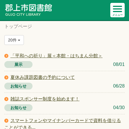
トップページ
20件
「平和への祈り」展＜本館・はちまん分館＞
08/01
展示
夏休み課題図書の予約について
06/28
お知らせ
雑誌スポンサー制度を始めます！
04/30
お知らせ
スマートフォンやマイナンバーカードで資料を借りる
ことができる...