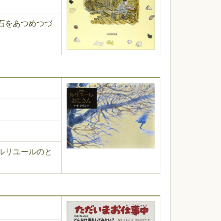
石をあつめつづ
ルリユールのと